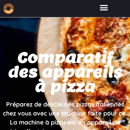
Comparatif
des appareils
à pizza
Préparez de délicieuses pizzas italiennes
chez vous avec une machine faite pour ça.
La machine à pizza est un appareil de